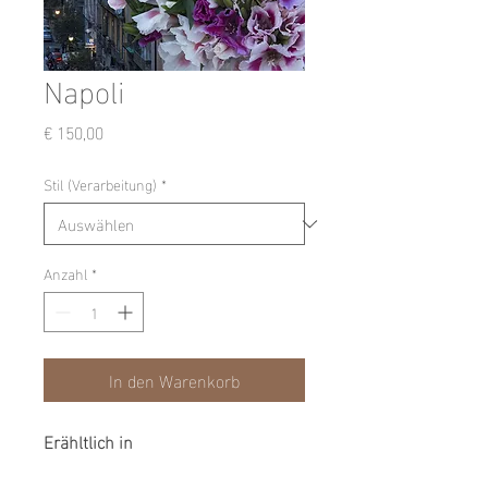
Napoli
Preis
€ 150,00
Stil (Verarbeitung)
*
Anzahl
*
In den Warenkorb
Erähltlich in