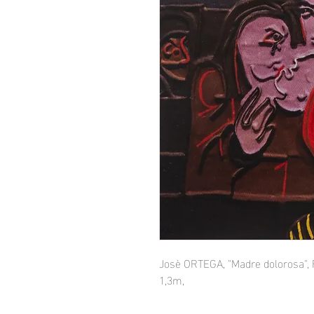
Josè ORTEGA, "Madre dolorosa",
1,3m,