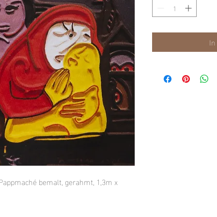
In
 Pappmaché bemalt, gerahmt, 1,3m x